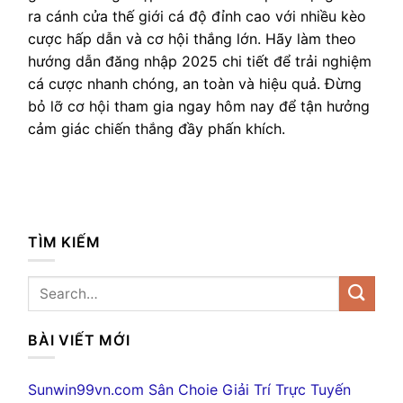
ra cánh cửa thế giới cá độ đỉnh cao với nhiều kèo
cược hấp dẫn và cơ hội thắng lớn. Hãy làm theo
hướng dẫn đăng nhập 2025 chi tiết để trải nghiệm
cá cược nhanh chóng, an toàn và hiệu quả. Đừng
bỏ lỡ cơ hội tham gia ngay hôm nay để tận hưởng
cảm giác chiến thắng đầy phấn khích.
TÌM KIẾM
BÀI VIẾT MỚI
Sunwin99vn.com Sân Choie Giải Trí Trực Tuyến