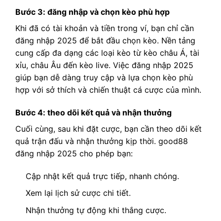
Bước 3: đăng nhập và chọn kèo phù hợp
Khi đã có tài khoản và tiền trong ví, bạn chỉ cần
đăng nhập 2025 để bắt đầu chọn kèo. Nền tảng
cung cấp đa dạng các loại kèo từ kèo châu Á, tài
xỉu, châu Âu đến kèo live. Việc đăng nhập 2025
giúp bạn dễ dàng truy cập và lựa chọn kèo phù
hợp với sở thích và chiến thuật cá cược của mình.
Bước 4: theo dõi kết quả và nhận thưởng
Cuối cùng, sau khi đặt cược, bạn cần theo dõi kết
quả trận đấu và nhận thưởng kịp thời. good88
đăng nhập 2025 cho phép bạn:
Cập nhật kết quả trực tiếp, nhanh chóng.
Xem lại lịch sử cược chi tiết.
Nhận thưởng tự động khi thắng cược.