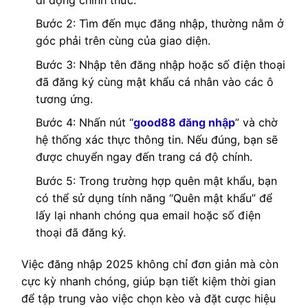
Bước 2: Tìm đến mục đăng nhập, thường nằm ở
góc phải trên cùng của giao diện.
Bước 3: Nhập tên đăng nhập hoặc số điện thoại
đã đăng ký cùng mật khẩu cá nhân vào các ô
tương ứng.
Bước 4: Nhấn nút “
good88 đăng nhập
” và chờ
hệ thống xác thực thông tin. Nếu đúng, bạn sẽ
được chuyển ngay đến trang cá độ chính.
Bước 5: Trong trường hợp quên mật khẩu, bạn
có thể sử dụng tính năng “Quên mật khẩu” để
lấy lại nhanh chóng qua email hoặc số điện
thoại đã đăng ký.
Việc đăng nhập 2025 không chỉ đơn giản mà còn
cực kỳ nhanh chóng, giúp bạn tiết kiệm thời gian
để tập trung vào việc chọn kèo và đặt cược hiệu