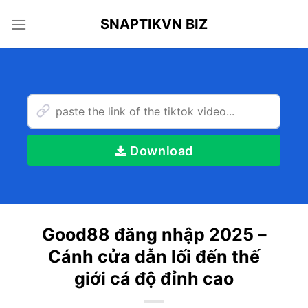
Chuyển
SNAPTIKVN BIZ
đến
nội
dung
Download
Good88 đăng nhập 2025 –
Cánh cửa dẫn lối đến thế
giới cá độ đỉnh cao