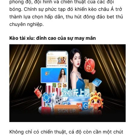
phong độ, đội hình và chiến thuật của các đội
bóng. Chính sự phức tạp đó khiến kèo châu Á trở
thành lựa chọn hấp dẫn, thu hút đông đảo bet thủ
chuyên nghiệp.
Kèo tài xỉu: đỉnh cao của sự may mắn
Không chỉ có chiến thuật, cá độ còn cần một chút