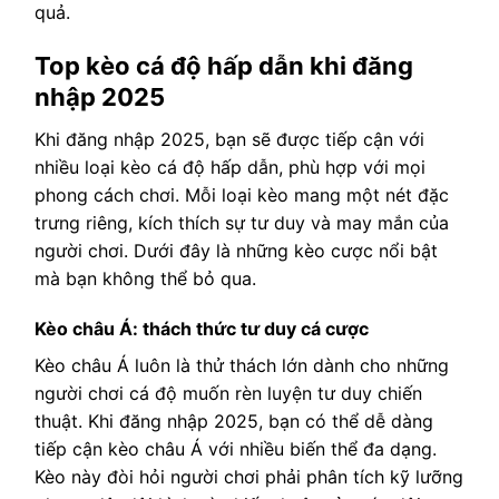
quả.
Top kèo cá độ hấp dẫn khi đăng
nhập 2025
Khi đăng nhập 2025, bạn sẽ được tiếp cận với
nhiều loại kèo cá độ hấp dẫn, phù hợp với mọi
phong cách chơi. Mỗi loại kèo mang một nét đặc
trưng riêng, kích thích sự tư duy và may mắn của
người chơi. Dưới đây là những kèo cược nổi bật
mà bạn không thể bỏ qua.
Kèo châu Á: thách thức tư duy cá cược
Kèo châu Á luôn là thử thách lớn dành cho những
người chơi cá độ muốn rèn luyện tư duy chiến
thuật. Khi đăng nhập 2025, bạn có thể dễ dàng
tiếp cận kèo châu Á với nhiều biến thể đa dạng.
Kèo này đòi hỏi người chơi phải phân tích kỹ lưỡng